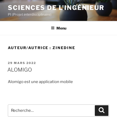
Aller
SCIENCES DE L'INGÉNIEUR
au
PI (Projet interdisciplinaire)
contenu
principal
Menu
AUTEUR/AUTRICE :
ZINEDINE
PUBLIÉ
29 MARS 2022
LE
ALOMIGO
Alomigo est une application mobile
Recherche
Recher
pour